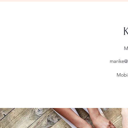
M
marike@
Mobil